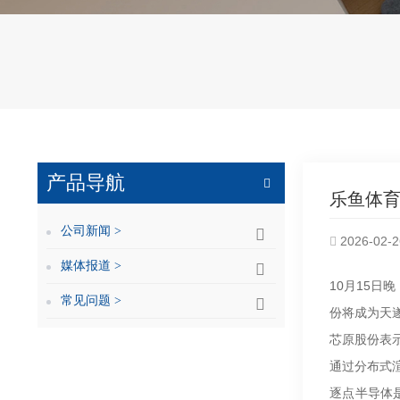
产品导航
乐鱼体育
公司新闻 >
2026-02-2
媒体报道 >
10月15日
常见问题 >
份将成为天
芯原股份表
通过分布式
逐点半导体是