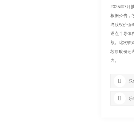
2025年7
根据公告，芯
终股权价值确
逐点半导体
额。此次收
芯原股份还
力。
乐
乐