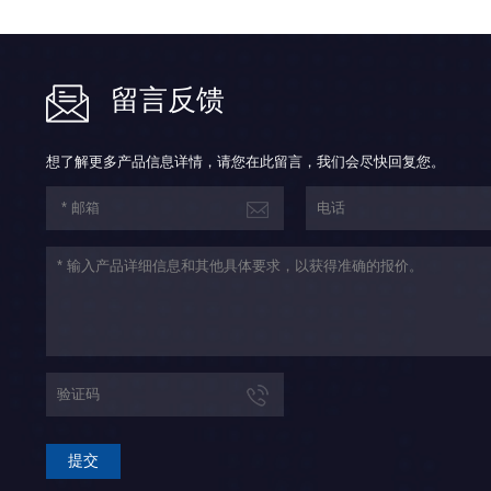
留言反馈
想了解更多产品信息详情，请您在此留言，我们会尽快回复您。