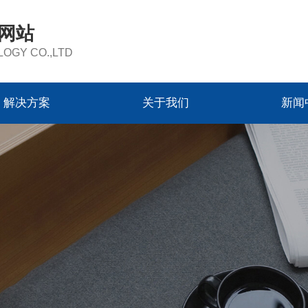
方网站
OGY CO.,LTD
解决方案
关于我们
新闻