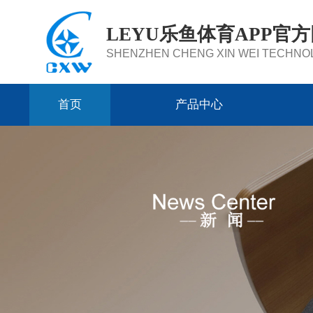
LEYU乐鱼体育APP官
SHENZHEN CHENG XIN WEI TECHNOL
首页
产品中心