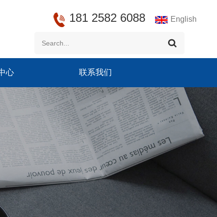
181 2582 6088
English
中心
联系我们