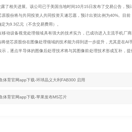
月披露了相关进展。该公司已于美国当地时间10月15日发布了交易公告，预
原股份将与共同投资人共同投资天遂芯愿，预计出资比例为40%。目前，逐
定为9.3亿元（不含交易费用）。
在移动设备视觉处理领域具有强大的技术实力，已成功进入主流手机厂商的
购将使芯原股份在图像处理领域的技术能力得到进一步提升，尤其是在AI手
表示，逐点半导体的图像后处理技术将与其图像前处理技术形成互补，提
鱼体育官网app下载-环球晶义大利FAB300 启用
鱼体育官网app下载-苹果发布M5芯片