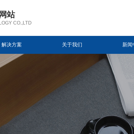
方网站
OGY CO.,LTD
解决方案
关于我们
新闻