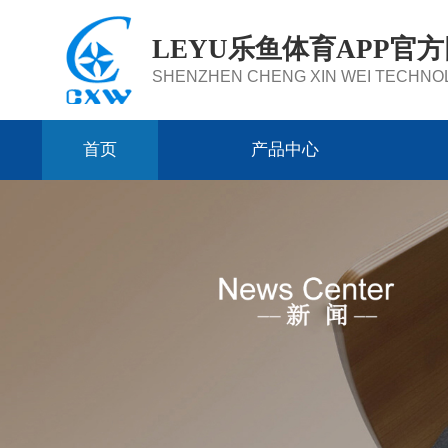
LEYU乐鱼体育APP官
SHENZHEN CHENG XIN WEI TECHNOL
首页
产品中心