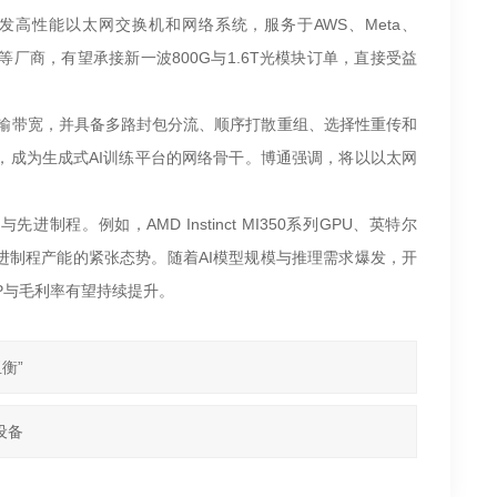
伙伴，开发高性能以太网交换机和网络系统，服务于AWS、Meta、
等厂商，有望承接新一波800G与1.6T光模块订单，直接受益
达800Gb/s的传输带宽，并具备多路封包分流、顺序打散重组、选择性重传和
，成为生成式AI训练平台的网络骨干。博通强调，将以以太网
。例如，AMD Instinct MI350系列GPU、英特尔
一步加剧了先进制程产能的紧张态势。随着AI模型规模与推理需求爆发，开
P与毛利率有望持续提升。
衡”
设备