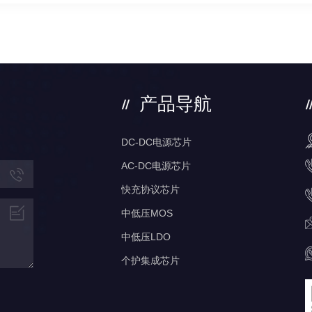
产品导航
DC-DC电源芯片
AC-DC电源芯片
快充协议芯片
中低压MOS
中低压LDO
个护集成芯片