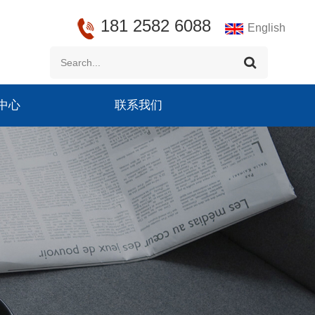
181 2582 6088
English
中心
联系我们