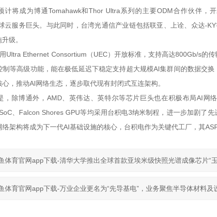
n）预计将成为博通Tomahawk和Thor Ultra系列的主要ODM合作
等全球云服务巨头。与此同时，台湾光通信产业链包括联亚、上诠、众达-KY
施升级。
tra采用Ultra Ethernet Consortium（UEC）开放标准，支持高
控制等高级功能，能在极低延迟下稳定支持超大规模AI集群间的数据交换
核心，推动AI网络生态，逐步取代现有封闭式互连架构。
，除博通外，AMD、英伟达、英特尔等芯片巨头也在积极布局AI网络与先进制程
Lake SoC、Falcon Shores GPU等均采用台积电3纳米制程，进
网络架构将成为下一代AI基础设施的核心，台积电作为关键代工厂，其AS
鱼体育官网app下载-清华大学推出全球首款亚埃米级快照光谱成像芯片“玉
鱼体育官网app下载-万业企业更名为“先导基电”，业务聚焦半导体材料及