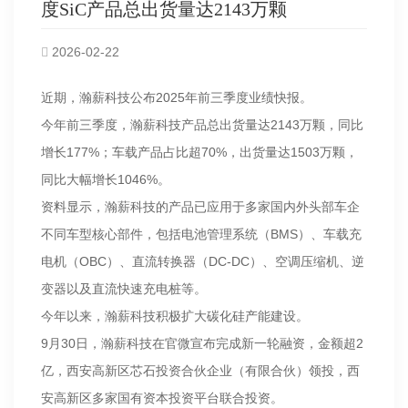
度SiC产品总出货量达2143万颗
2026-02-22
近期，瀚薪科技公布2025年前三季度业绩快报。
今年前三季度，瀚薪科技产品总出货量达2143万颗，同比
增长177%；车载产品占比超70%，出货量达1503万颗，
同比大幅增长1046%。
资料显示，瀚薪科技的产品已应用于多家国内外头部车企
不同车型核心部件，包括电池管理系统（BMS）、车载充
电机（OBC）、直流转换器（DC-DC）、空调压缩机、逆
变器以及直流快速充电桩等。
今年以来，瀚薪科技积极扩大碳化硅产能建设。
9月30日，瀚薪科技在官微宣布完成新一轮融资，金额超2
亿，西安高新区芯石投资合伙企业（有限合伙）领投，西
安高新区多家国有资本投资平台联合投资。