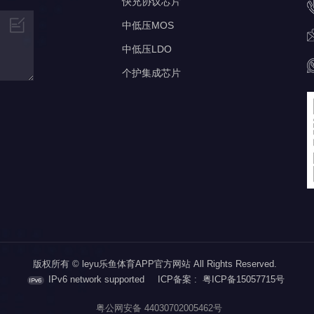
快充协议芯片
中低压MOS
中低压LDO
个护集成芯片
版权所有 © leyu乐鱼体育APP官方网站 All Rights Reserved.
IPv6 network supported
ICP备案 :
粤ICP备15057715号
粤公网安备 44030702005462号