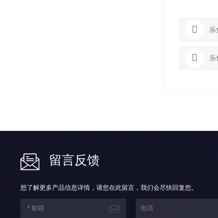
乐
乐
留言反馈
想了解更多产品信息详情，请您在此留言，我们会尽快回复您。