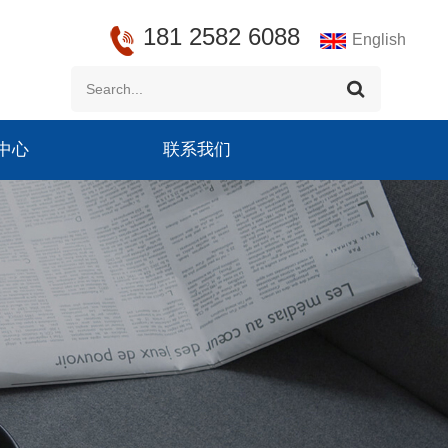
181 2582 6088
English
中心
联系我们