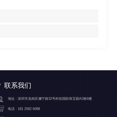
联系我们
地址 : 深圳市龙岗区澜宁路32号科技国际珠宝园A2栋6楼
电话 :
181 2582 6088