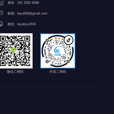
座机 :
181 2582 6088
邮箱 :
leyu668@gmail.com
微信 :
leyutiyu2024
微信二维码
抖音二维码