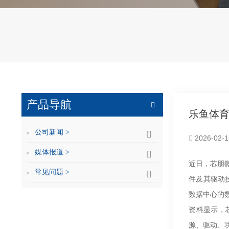
产品导航
乐鱼体育
公司新闻 >
2026-02-1
媒体报道 >
近日，芯朋
常见问题 >
件及其驱动技
数据中心的
资料显示，芯朋
源、驱动、