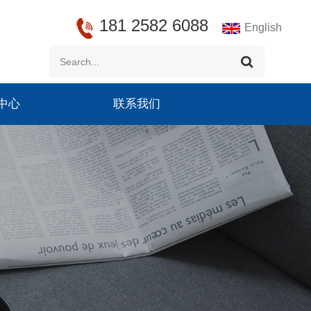
181 2582 6088
English
中心
联系我们