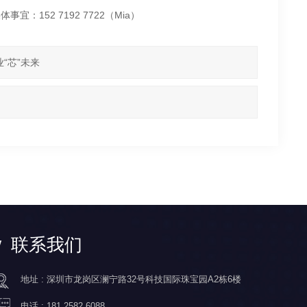
体事宜：152 7192 7722（Mia）
“芯”未来
联系我们
地址 : 深圳市龙岗区澜宁路32号科技国际珠宝园A2栋6楼
电话 :
181 2582 6088