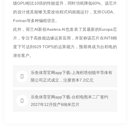
级GPU相比10倍的性能提升，同时功耗降低60%。该芯片
的设计使其能够无需改动程式码就能运行，支持CUDA、
Fortran等多种编程语言。
此外，荷兰AI新创Axelera AI也发表了其最新的Europa芯
片，专注于高效能边缘运算应用，并宣称该芯片在INT8精
度下可达到629 TOPS的运算能力，预期将成为台积电的
潜在客户。
乐鱼体育官网app下载-上海积塔创能半导体有
限公司正式成立，注册资本7.2亿元
乐鱼体育官网app下载-台积电熊本二厂签约
2027年12月投产6纳米芯片