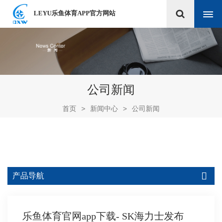
LEYU乐鱼体育APP官方网站
公司新闻
首页
>
新闻中心
>
公司新闻
产品导航
乐鱼体育官网app下载- SK海力士发布