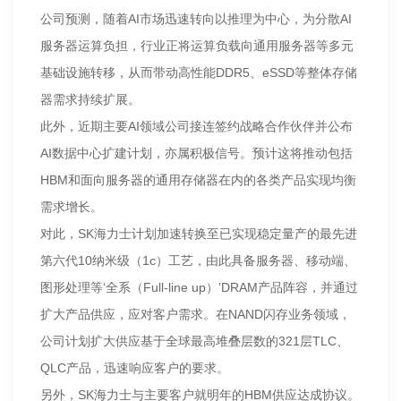
公司预测，随着AI市场迅速转向以推理为中心，为分散AI
服务器运算负担，行业正将运算负载向通用服务器等多元
基础设施转移，从而带动高性能DDR5、eSSD等整体存储
器需求持续扩展。
此外，近期主要AI领域公司接连签约战略合作伙伴并公布
AI数据中心扩建计划，亦属积极信号。预计这将推动包括
HBM和面向服务器的通用存储器在内的各类产品实现均衡
需求增长。
对此，SK海力士计划加速转换至已实现稳定量产的最先进
第六代10纳米级（1c）工艺，由此具备服务器、移动端、
图形处理等‘全系（Full-line up）’DRAM产品阵容，并通过
扩大产品供应，应对客户需求。在NAND闪存业务领域，
公司计划扩大供应基于全球最高堆叠层数的321层TLC、
QLC产品，迅速响应客户的要求。
另外，SK海力士与主要客户就明年的HBM供应达成协议。