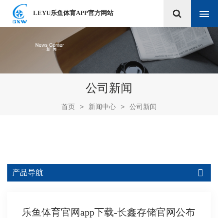
LEYU乐鱼体育APP官方网站
公司新闻
首页
>
新闻中心
>
公司新闻
产品导航
乐鱼体育官网app下载-长鑫存储官网公布