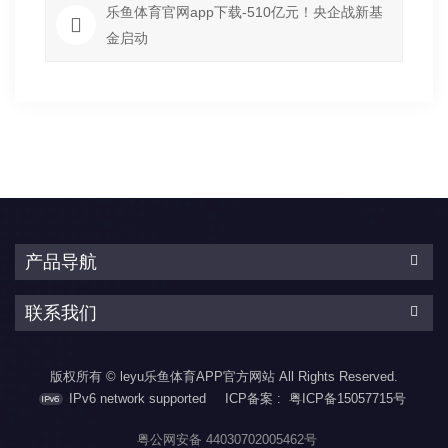
乐鱼体育官网app下载-510亿元！央企战新基
金启动
产品导航
联系我们
版权所有 © leyu乐鱼体育APP官方网站 All Rights Reserved.
IPv6 network supported
ICP备案 :
粤ICP备15057715号
粤公网安备 44030702005462号