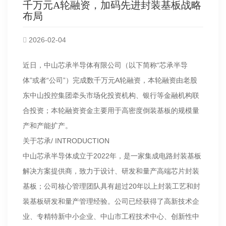
千万元A轮融资，加码先进封装基板战略
布局
2026-02-04
近日，中山芯承半导体有限公司（以下简称“芯承半导
体”或者“公司”）完成数千万元A轮融资，本轮融资由老股
东中山投控集团牵头市场化投资机构、银行等金融机构联
合投资；本轮融资资金主要用于高密度倒装基板的规模量
产和产能扩产。
关于芯承/ INTRODUCTION
中山芯承半导体成立于2022年，是一家集成电路封装基板
解决方案提供商，致力于设计、研发和量产高端芯片封装
基板；公司核心管理团队具有超过20年以上封装工艺和封
装基板研发和量产管理经验。公司已经获得了高新技术企
业、专精特新中小企业、中山市工程技术中心、创新性中