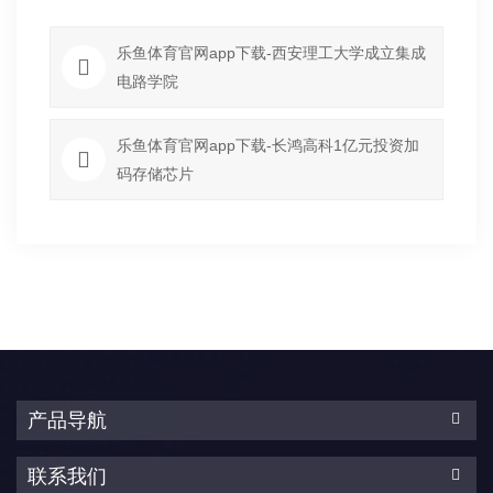
乐鱼体育官网app下载-西安理工大学成立集成
电路学院
乐鱼体育官网app下载-长鸿高科1亿元投资加
码存储芯片
产品导航
联系我们