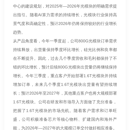
中心的建设规划，对2025年—2026年光模块的明确需求提
出指引。随着AI算力需求的持续增长，光模块行业保持高
景气度和高确定性，预计2026年仍将保持较好的行业增长
趋势。
从产品角度看，今年一季度起，公司800G光模块订单需求
持续释放，出货量保持季度环比增长，硅光比例和良率都
在不断提升。因此，过去几个季度营收和毛利都保持了不
错的环比增长，预计后续800G光模块出货量仍将继续保持
增长。今年三季度，重点客户开始部署1.6T光模块并持续
增加订单，未来几个季度1.6T光模块出货量有望持续增
长；预计2026年至2027年，其他重点客户也将大规模部署
1.6T光模块。公司在研发和市场导入方面做了充分准备，
把握了1.6T光模块的市场先机。随着客户需求和订单旺
盛，公司积极准备芯片等核心物料、扩建国内和海外产
能，为2026年—2027年的大规模订单交付做好相应准备。