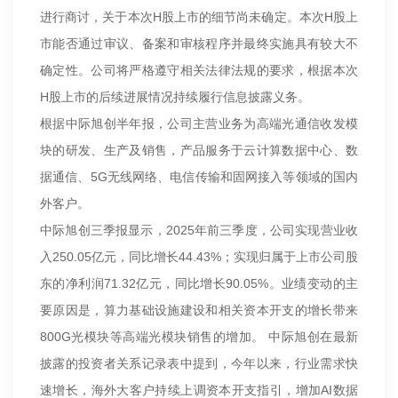
进行商讨，关于本次H股上市的细节尚未确定。本次H股上
市能否通过审议、备案和审核程序并最终实施具有较大不
确定性。公司将严格遵守相关法律法规的要求，根据本次
H股上市的后续进展情况持续履行信息披露义务。
根据中际旭创半年报，公司主营业务为高端光通信收发模
块的研发、生产及销售，产品服务于云计算数据中心、数
据通信、5G无线网络、电信传输和固网接入等领域的国内
外客户。
中际旭创三季报显示，2025年前三季度，公司实现营业收
入250.05亿元，同比增长44.43%；实现归属于上市公司股
东的净利润71.32亿元，同比增长90.05%。业绩变动的主
要原因是，算力基础设施建设和相关资本开支的增长带来
800G光模块等高端光模块销售的增加。 中际旭创在最新
披露的投资者关系记录表中提到，今年以来，行业需求快
速增长，海外大客户持续上调资本开支指引，增加AI数据