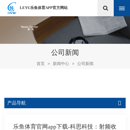
LEYU乐鱼体育APP官方网站
公司新闻
首页
>
新闻中心
>
公司新闻
产品导航
乐鱼体育官网app下载-科思科技：射频收