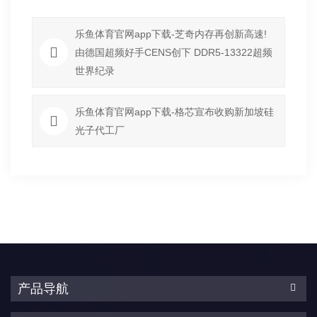
乐鱼体育官网app下载-芝奇内存再创新高速!
由德国超频好手CENS创下 DDR5-13322超频
世界纪录
乐鱼体育官网app下载-格芯宣布收购新加坡硅
光子代工厂
产品导航