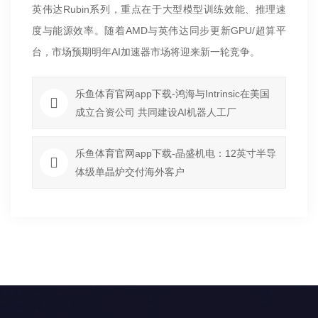
英伟达Rubin系列，重点在于大型模型训练效能、推理速
度与能源效率。随着AMD与英伟达同步更新GPU/超算平
台，市场预期明年AI加速器市场将迎来新一轮竞争。
乐鱼体育官网app下载-鸿海与Intrinsic在美国
成立合资公司 共同建设AI机器人工厂
乐鱼体育官网app下载-晶盛机电：12英寸半导
体级单晶炉交付海外客户