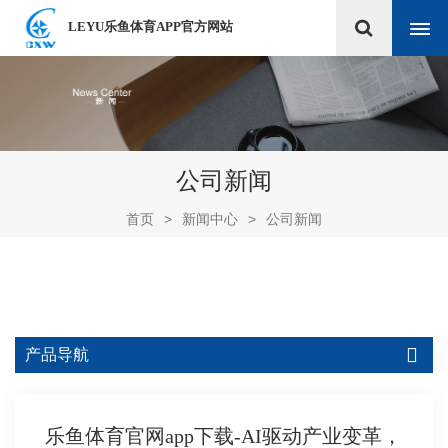
LEYU乐鱼体育APP官方网站
公司新闻
首页
>
新闻中心
>
公司新闻
产品导航
乐鱼体育官网app下载-AI驱动产业变革，