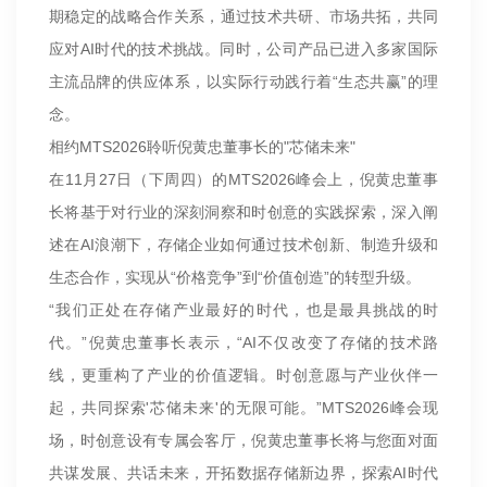
期稳定的战略合作关系，通过技术共研、市场共拓，共同
应对AI时代的技术挑战。同时，公司产品已进入多家国际
主流品牌的供应体系，以实际行动践行着“生态共赢”的理
念。
相约MTS2026聆听倪黄忠董事长的"芯储未来"
在11月27日（下周四）的MTS2026峰会上，倪黄忠董事
长将基于对行业的深刻洞察和时创意的实践探索，深入阐
述在AI浪潮下，存储企业如何通过技术创新、制造升级和
生态合作，实现从“价格竞争”到“价值创造”的转型升级。
“我们正处在存储产业最好的时代，也是最具挑战的时
代。”倪黄忠董事长表示，“AI不仅改变了存储的技术路
线，更重构了产业的价值逻辑。时创意愿与产业伙伴一
起，共同探索'芯储未来'的无限可能。”MTS2026峰会现
场，时创意设有专属会客厅，倪黄忠董事长将与您面对面
共谋发展、共话未来，开拓数据存储新边界，探索AI时代