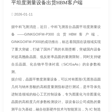
平坦度测量设备出货HBM客户端
2026-01-11
据中科飞测消息，近日，中科飞测首台晶圆平坦度测量设
备——GINKGOIFM-P300出货HBM客户端。
GINKGOIFM-P300的成功推出，标志着我国在该领域实现
了重大突破，打破了国外厂商的长期垄断，突破国内设备
对超高翘曲晶圆、低反射率晶圆的量测限制，同时支持键
合后晶圆、化合物半导体衬底（SiC/GaAs）的全参数检
测。
据介绍，晶圆平整度测量设备，可以对有图形/无图形晶圆
几何与纳米形貌的高精度量测指标进行测试，是半导体先
进制造领域的核心工艺控制设备，专为图案化与非图案化
晶圆的高精度几何参数检测设计。该设备以公司成熟的量
测平台为基础，融合创新硬件技术与智能算法，为 IC 制造