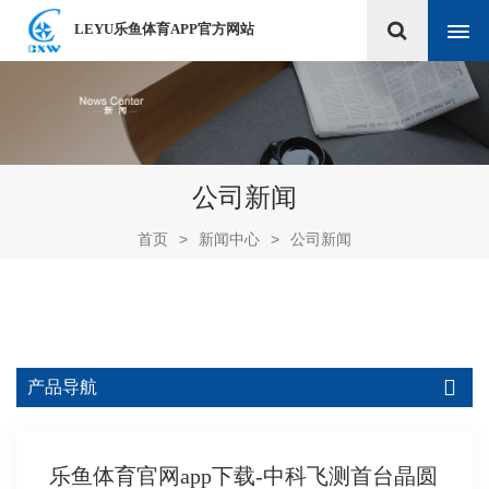
LEYU乐鱼体育APP官方网站
公司新闻
首页
>
新闻中心
>
公司新闻
产品导航
乐鱼体育官网app下载-中科飞测首台晶圆