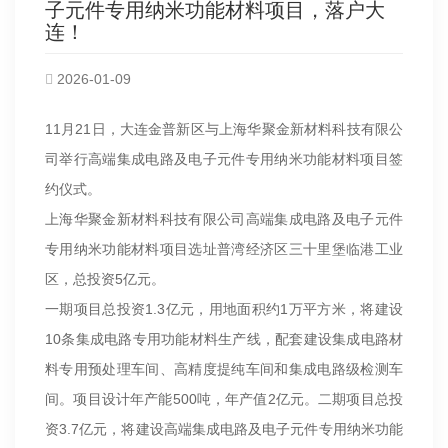
子元件专用纳米功能材料项目，落户大
连！
2026-01-09
11月21日，大连金普新区与上海华聚金新材料科技有限公
司举行高端集成电路及电子元件专用纳米功能材料项目签
约仪式。
上海华聚金新材料科技有限公司高端集成电路及电子元件
专用纳米功能材料项目选址普湾经济区三十里堡临港工业
区，总投资5亿元。
一期项目总投资1.3亿元，用地面积约1万平方米，将建设
10条集成电路专用功能材料生产线，配套建设集成电路材
料专用预处理车间、高精度提纯车间和集成电路级检测车
间。项目设计年产能500吨，年产值2亿元。二期项目总投
资3.7亿元，将建设高端集成电路及电子元件专用纳米功能