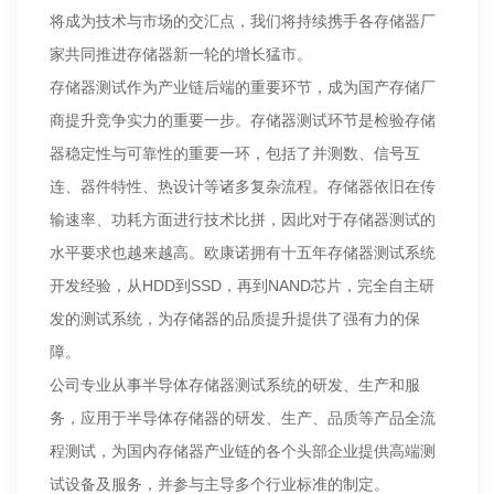
将成为技术与市场的交汇点，我们将持续携手各存储器厂
家共同推进存储器新一轮的增长猛市。
存储器测试作为产业链后端的重要环节，成为国产存储厂
商提升竞争实力的重要一步。存储器测试环节是检验存储
器稳定性与可靠性的重要一环，包括了并测数、信号互
连、器件特性、热设计等诸多复杂流程。存储器依旧在传
输速率、功耗方面进行技术比拼，因此对于存储器测试的
水平要求也越来越高。欧康诺拥有十五年存储器测试系统
开发经验，从HDD到SSD，再到NAND芯片，完全自主研
发的测试系统，为存储器的品质提升提供了强有力的保
障。
公司专业从事半导体存储器测试系统的研发、生产和服
务，应用于半导体存储器的研发、生产、品质等产品全流
程测试，为国内存储器产业链的各个头部企业提供高端测
试设备及服务，并参与主导多个行业标准的制定。