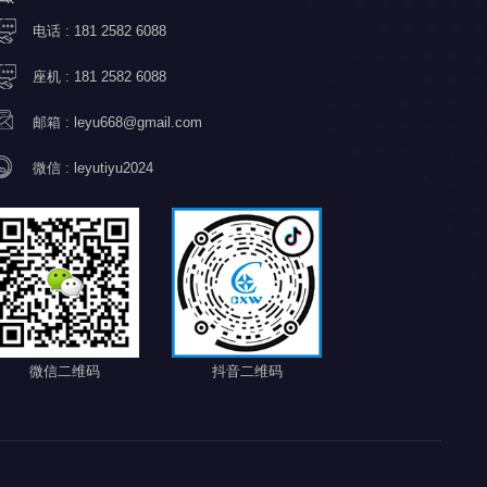
电话 :
181 2582 6088
座机 :
181 2582 6088
邮箱 :
leyu668@gmail.com
微信 :
leyutiyu2024
微信二维码
抖音二维码