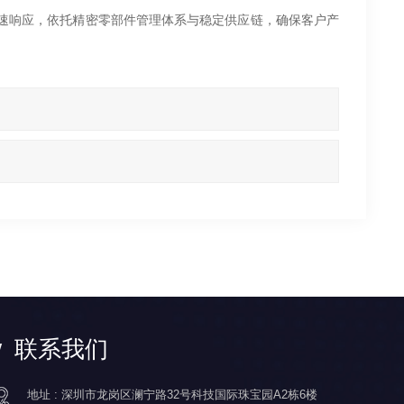
快速响应，依托精密零部件管理体系与稳定供应链，确保客户产
联系我们
地址 : 深圳市龙岗区澜宁路32号科技国际珠宝园A2栋6楼