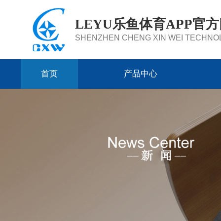
LEYU乐鱼体育APP官
SHENZHEN CHENG XIN WEI TECHNOL
首页
产品中心