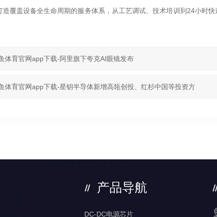
打造覆盖设备全生命周期的服务体系，从工艺调试、技术培训到24小时
。
鱼体育官网app下载-阿里旗下夸克AI眼镜发布
鱼体育官网app下载-星钥半导体新增高瓴创投、红杉中国等投资方
产品导航
DC-DC电源芯片