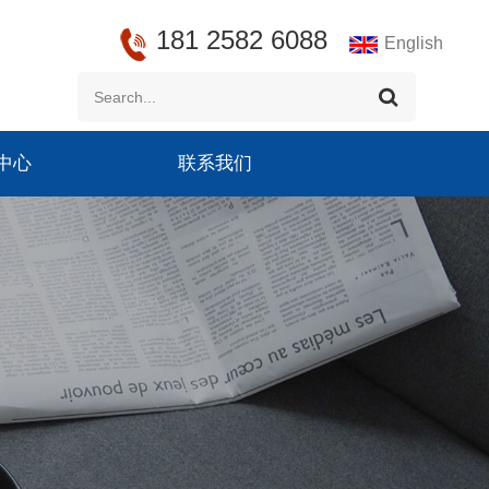
181 2582 6088
English
中心
联系我们