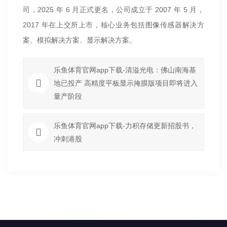
司，2025 年 6 月正式更名，公司成立于 2007 年 5 月，
2017 年在上交所上市，核心业务包括图像传感器解决方
案、模拟解决方案、显示解决方案。
乐鱼体育官网app下载-清溢光电：佛山南海基
地已投产 高精度平板显示掩膜版项目即将进入
量产阶段
乐鱼体育官网app下载-力积存储更新招股书，
冲刺港股