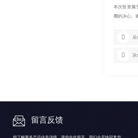
本次投资属
圈的决心。
乐
乐
留言反馈
想了解更多产品信息详情，请您在此留言，我们会尽快回复您。