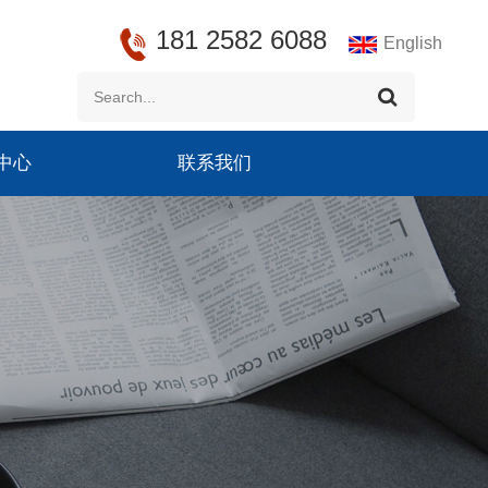
181 2582 6088
English
中心
联系我们