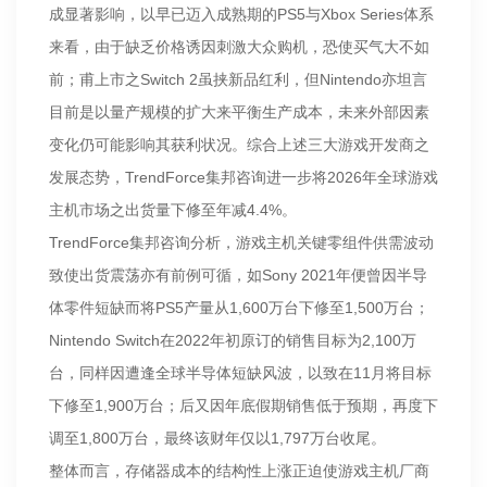
成显著影响，以早已迈入成熟期的PS5与Xbox Series体系
来看，由于缺乏价格诱因刺激大众购机，恐使买气大不如
前；甫上市之Switch 2虽挟新品红利，但Nintendo亦坦言
目前是以量产规模的扩大来平衡生产成本，未来外部因素
变化仍可能影响其获利状况。综合上述三大游戏开发商之
发展态势，TrendForce集邦咨询进一步将2026年全球游戏
主机市场之出货量下修至年减4.4%。
TrendForce集邦咨询分析，游戏主机关键零组件供需波动
致使出货震荡亦有前例可循，如Sony 2021年便曾因半导
体零件短缺而将PS5产量从1,600万台下修至1,500万台；
Nintendo Switch在2022年初原订的销售目标为2,100万
台，同样因遭逢全球半导体短缺风波，以致在11月将目标
下修至1,900万台；后又因年底假期销售低于预期，再度下
调至1,800万台，最终该财年仅以1,797万台收尾。
整体而言，存储器成本的结构性上涨正迫使游戏主机厂商