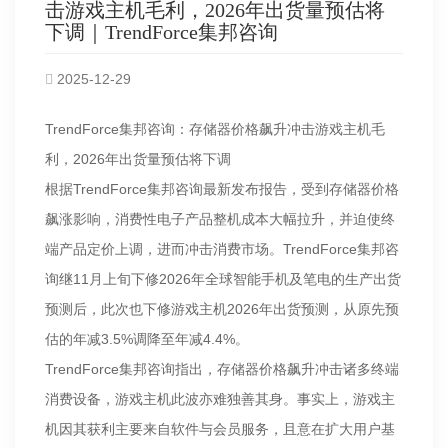
击游戏主机毛利，2026年出货量预估将
下调｜TrendForce集邦咨询
2025-12-29
TrendForce集邦咨询：存储器价格飙升冲击游戏主机毛
利，2026年出货量预估将下调
根据TrendForce集邦咨询最新发布报告，受到存储器价格
飙涨影响，消费性电子产品整机成本大幅拉升，并迫使终
端产品定价上调，进而冲击消费市场。TrendForce集邦咨
询继11月上旬下修2026年全球智能手机及笔电的生产出货
预测后，此次也下修游戏主机2026年出货预测，从原先预
估的年减3.5%调降至年减4.4%。
TrendForce集邦咨询指出，存储器价格飙升冲击诸多终端
消费设备，游戏主机此波亦难独善其身。事实上，游戏主
机因其获利主要来自软件与会员服务，且意在扩大用户基