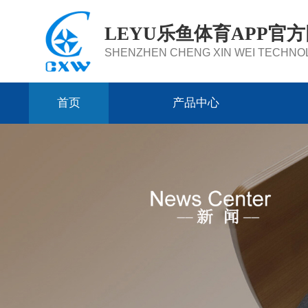
LEYU乐鱼体育APP官
SHENZHEN CHENG XIN WEI TECHNOL
首页
产品中心