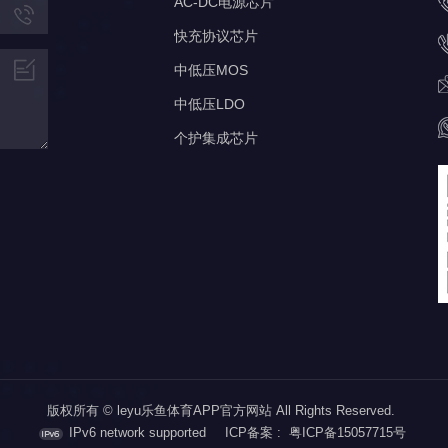
AC-DC电源芯片
快充协议芯片
中低压MOS
中低压LDO
个护集成芯片
版权所有 © leyu乐鱼体育APP官方网站 All Rights Reserved.
IPv6 network supported
ICP备案 :
粤ICP备15057715号