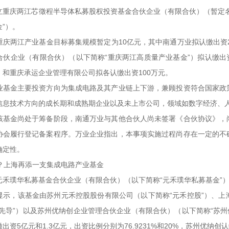
立重庆两江芯徵程半导体私募股权投资基金合伙企业（有限合伙）（暂定
”）。
庆两江产业基金目标募集规模暂定为10亿元，其中南通万业拟认缴出资2.
伙企业（有限合伙）（以下简称“重庆两江高质量产业基金”）拟认缴出资6
）和重庆承运企业管理有限公司拟各认缴出资100万元。
业基金主要投资方向为集成电路及其产业链上下游，兼顾投资符合国家政
信息技术方向的成长期和成熟期企业以及未上市公司，领域如数字经济、
该基金尚处于筹备阶段，南通万业与其他合伙人尚未签署《合伙协议》，
协会履行登记备案程序。万业企业指出，本事项实施过程尚存在一定的不
确定性。
元？上海再添一支集成电路产业基金
元禾璞华私募基金合伙企业（有限合伙）（以下简称“元禾璞华私募基金”
显示，该基金由苏州元禾控股股份有限公司（以下简称“元禾控股”）、
投先导”）以及苏州优纳创企业管理合伙企业（有限合伙）（以下简称“苏州
出资5亿元和1.3亿元，出资比例分别为76.9231%和20%，苏州优纳创认缴