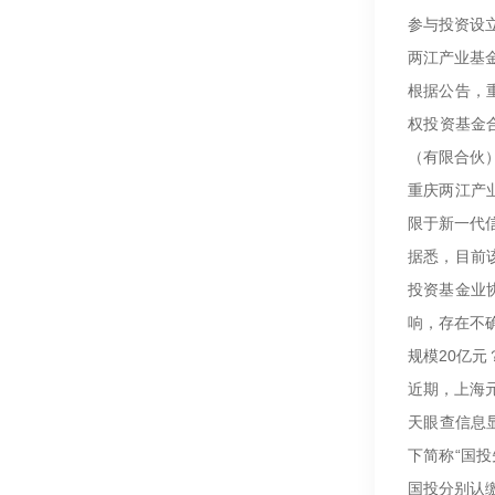
参与投资设
两江产业基金
根据公告，重
权投资基金合
（有限合伙
重庆两江产
限于新一代
据悉，目前
投资基金业
响，存在不
规模20亿
近期，上海
天眼查信息
下简称“国
国投分别认缴