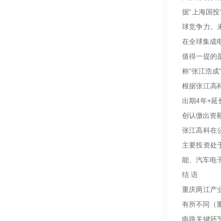
据“上海国
球竞争力。
在全球集成
值得一提的
称“张江浩
根据张江高
出期4年+
创认缴出资额
张江高科在
主要投资处
能、汽车电
结 语
重庆两江产
有所不同（
电路关键环