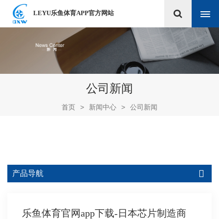
LEYU乐鱼体育APP官方网站
公司新闻
首页
>
新闻中心
>
公司新闻
产品导航
乐鱼体育官网app下载-日本芯片制造商