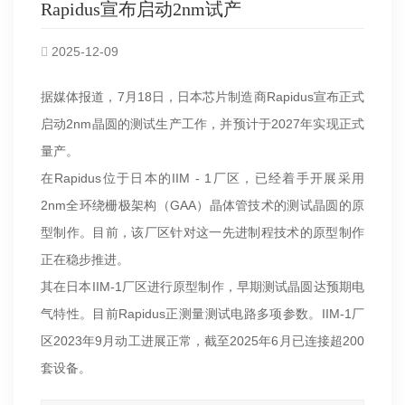
Rapidus宣布启动2nm试产
2025-12-09
据媒体报道，7月18日，日本芯片制造商Rapidus宣布正式
启动2nm晶圆的测试生产工作，并预计于2027年实现正式
量产。
在Rapidus位于日本的IIM - 1厂区，已经着手开展采用
2nm全环绕栅极架构（GAA）晶体管技术的测试晶圆的原
型制作。目前，该厂区针对这一先进制程技术的原型制作
正在稳步推进。
其在日本IIM-1厂区进行原型制作，早期测试晶圆达预期电
气特性。目前Rapidus正测量测试电路多项参数。IIM-1厂
区2023年9月动工进展正常，截至2025年6月已连接超200
套设备。