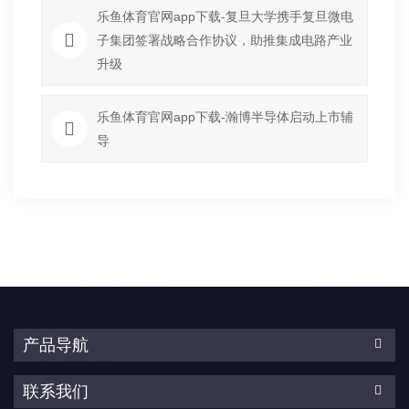
乐鱼体育官网app下载-复旦大学携手复旦微电
子集团签署战略合作协议，助推集成电路产业
升级
乐鱼体育官网app下载-瀚博半导体启动上市辅
导
产品导航
联系我们