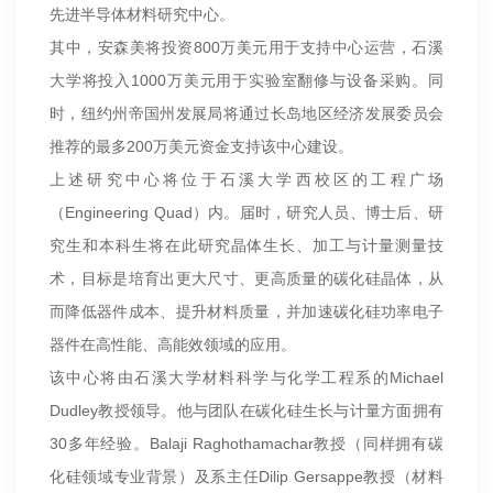
先进半导体材料研究中心。
其中，安森美将投资800万美元用于支持中心运营，石溪
大学将投入1000万美元用于实验室翻修与设备采购。同
时，纽约州帝国州发展局将通过长岛地区经济发展委员会
推荐的最多200万美元资金支持该中心建设。
上述研究中心将位于石溪大学西校区的工程广场
（Engineering Quad）内。届时，研究人员、博士后、研
究生和本科生将在此研究晶体生长、加工与计量测量技
术，目标是培育出更大尺寸、更高质量的碳化硅晶体，从
而降低器件成本、提升材料质量，并加速碳化硅功率电子
器件在高性能、高能效领域的应用。
该中心将由石溪大学材料科学与化学工程系的Michael
Dudley教授领导。他与团队在碳化硅生长与计量方面拥有
30多年经验。Balaji Raghothamachar教授（同样拥有碳
化硅领域专业背景）及系主任Dilip Gersappe教授（材料