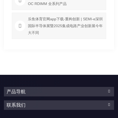
OC RDIMM 全系列产品
乐鱼体育官网app下载-重构创新 | SEMI-e深圳
国际半导体展暨2025集成电路产业创新展今年
大不同
产品导航
联系我们