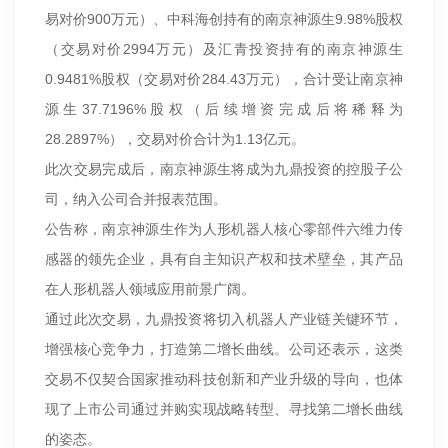
易对价900万元）、中科海创持有的南京神源生9.98%股权
（交易对价2994万元）及汇青投资持有的南京神源生
0.9481%股权（交易对价284.43万元），合计受让南京神
源生37.7196%股权（后续增资完成后将稀释为
28.2897%），交易对价合计为1.13亿元。
此次交易完成后，南京神源生将成为九鼎投资的控股子公
司，纳入公司合并报表范围。
公告称，南京神源生作为人形机器人核心零部件六维力传
感器的领先企业，具有自主知识产权和技术壁垒，其产品
在人形机器人领域应用前景广阔。
通过此次交易，九鼎投资将切入机器人产业链关键环节，
增强核心竞争力，打造第二增长曲线。公司还表示，这类
交易不仅契合国家推动科技创新和产业升级的导向，也体
现了上市公司通过并购实现战略转型、寻找第二增长曲线
的姿态。