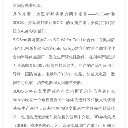
量间接就业机会。
具体来看，奥里萨邦将承办两个项目——SiCSem和
3DGS，旁遮普邦将迎来CDIL的设施扩建，安得拉邦则将
设立ASIP制造部门。
SiCSem将与英国Clas-SiC Wafer Fab Ltd合作，在奥里萨
邦布巴内斯瓦尔信息谷(Info Valley)建立印度首个商业化化
合物半导体晶圆厂，旨在生产碳化硅器件，规划年产能达6
万片晶圆及9600万颗器件封装能力。生产的产品将应用于
导弹、国防装备、电动汽车(EV)、铁路、快速充电器、数
据中心机架、消费电器和太阳能逆变器。
3DGS亦将在奥里萨邦的布巴内斯瓦尔的信息谷(Info
Valley)设立一个垂直整合的半导体先进封装和嵌入式玻璃
基板生产基地，该基地将为印度带来世界领先的封装技
术，包括集成无源元件及硅桥的玻璃中介层、3D异构集成
（3DHI）模块等核心工艺。该基地规划年产能为：6.96万