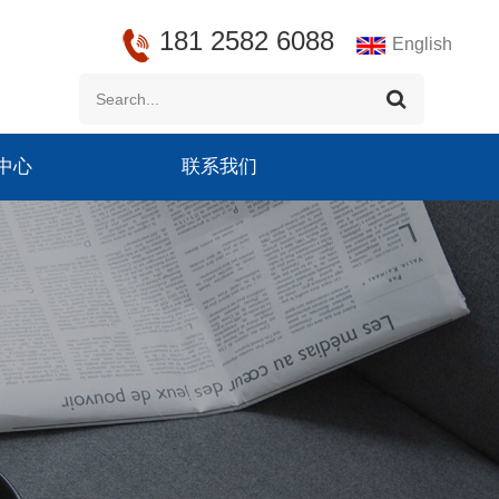
181 2582 6088
English
中心
联系我们