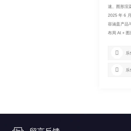
速、图形渲
2025 年 
容涵盖产品
布局 AI 
乐
乐