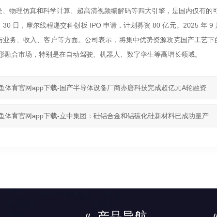
染、物理仿真和科学计算、超高清视频编解码等四大引擎，是国内仅有的可从
6 月 30 日，摩尔线程递交科创板 IPO 申请，计划募资 80 亿元。2025 
与业务、收入、客户等方面。公司表示，将集中优势资源攻克国产工艺下
+ 图形融合市场，特别是在自动驾驶、机器人、数字孪生等高增长领域。
鱼体育官网app下载-国产半导体设备厂商亦唐科技完成超亿元A轮融资
鱼体育官网app下载-立中集团：硅铝合金和铝碳化硅新材料已成功量产
产品导航