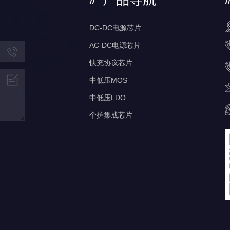
DC-DC电源芯片
AC-DC电源芯片
快充协议芯片
中低压MOS
中低压LDO
个护集成芯片