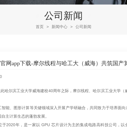
公司新闻
首页
>
新闻中心
>
公司新闻
官网app下载-摩尔线程与哈工大（威海）共筑国产
0
，值此哈尔滨工业大学威海建校40周年之际，摩尔线程、哈尔滨工业大学（
工智能、图形计算等关键领域深入开展产学研融合，共同致力于培养面向
国自主计算生态的蓬勃发展。
于2020年，是一家以 GPU 芯片设计为主的集成电路高科技公司，以全功能